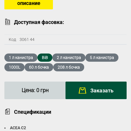
описание
Доступная фасовка:
Код
3061 44
1 л канистра
BiB
2 л канистра
5 л канистра
1000L
60 л бочка
208 л бочка
Цена:
0
грн
Заказать
Спецификации
ACEA C2