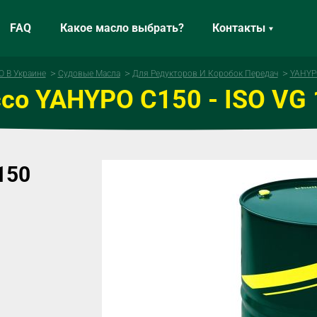
FAQ
Какое масло выбрать?
Контакты
 В Украине
Судовые Масла
Для Редукторов И Коробок Передач
YAHYPO
co YAHYPO C150 - ISO VG
150