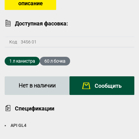
описание
Доступная фасовка:
Код
3456 01
1 л канистра
60 л бочка
Нет в наличии
Сообщить
Спецификации
API GL4