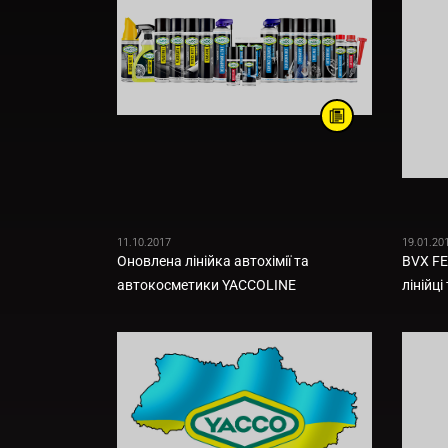
11.10.2017
19.01.20
Оновлена лінійка автохімії та
BVX FE
автокосметики YACCOLINE
лінійц