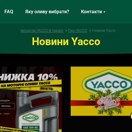
FAQ
Яку оливу вибрати?
Контакти
Імпортер YACCO В Україні
Про YACCO
Новини Yacco
Новини Yacco