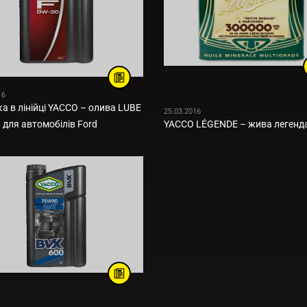
16
а в лінійці YACCO – олива LUBE
25.03.2016
 для автомобілів Ford
YACCO LÉGENDE – жива легенд