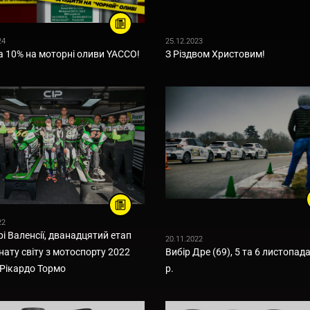
24
25.12.2023
 10% на моторні оливи YACCO!
З Різдвом Христовим!
22
рі Валенсії, дванадцятий етап
20.11.2022
нату світу з мотоспорту 2022
Вибір Дре (69), 5 та 6 листопад
 Рікардо Тормо
р.