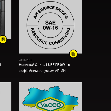
23.06.2016
і
Новинка! Олива LUBE FE 0W-16
з офіційним допуском API SN