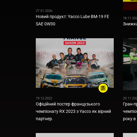
27.01.2026
Новий продукт: Yacco Lube BM-19 FE
18.11.20
SAE 0W30
Знижка
19.12.2022
20.11.20
Офіційний постер французького
Гран-п
чемпіонату RX 2023 з Yacco як вірний
чемпіо
партнер.
року в