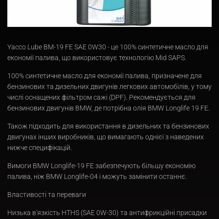
Yacco Lube BM-19 FE SAE 0W30 - це 100% синтетичне масло для
економії палива, що використовує технологію Mid SAPS.
100% синтетичне масло для економії палива, призначене для
бензинових та дизельних двигунів легкових автомобілів, у тому
числі оснащених фільтром сажі (DPF). Рекомендується для
бензинових двигунів BMW, де потрібна олія BMW Longlife 19 FE.
Також підходить для використання в дизельних та бензинових
двигунах інших виробників, що вимагають однієї з наведених
нижче специфікацій.
Вимоги BMW Longlife-19 FE забезпечують більшу економію
палива, ніж BMW Longlife-04 і можуть замінити останнє.
Властивості та переваги
Низька в'язкість HTHS (SAE 0W-30) та антифрикційні присадки