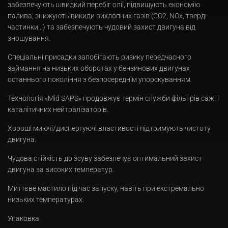
забезпечують швидкий перебіг олії, підвищують економію
палива, знижують викиди вихлопних газів (CO2, NOx, тверді
частинки…) та забезпечують чудовий захист двигуна від
зношування.
Спеціальні присадки запобігають ризику передчасного
займання на низьких оборотах у бензинових двигунах
останнього покоління з безпосереднім упорскуванням.
Технологія «Mid SAPS» продовжує термін служби фільтрів сажі і
каталітичних нейтралізаторів.
Хороші миючі/диспергуючі властивості підтримують чистоту
двигуна.
Чудова стійкість до зсуву забезпечує оптимальний захист
двигуна за високих температур.
Миттєве мастило під час запуску, навіть при екстремально
низьких температурах.
Упаковка