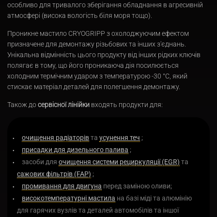
особливо для тривалого зберігання обладнання в агресивній
атмосфері (висока вологість біля моря тощо).
Проникне мастило CRYOGRIPP з охолоджуючим ефектом
призначене для демонтажу різьбових та інших з'єднань.
Унікальна відмінність цього продукту від інших рідких ключів
полягає в тому, що його проникаюча дія посилюється
холодним термічним ударом з температурою -30 °C, який
стискає матеріал деталей для полегшення демонтажу.
Також до
сервісної лінійки
входять продукти для:
очищення радіаторів
та
усунення теч
;
присадки для дизельного палива
;
засоби для
очищення системи рециркуляції (EGR)
та
сажових фільтрів (FAP)
;
промивання для двигуна
перед заміною оливи;
високотемпературні мастила
на базі міді та алюмінію
для гарячих вузлів та деталей автомобілів та іншої