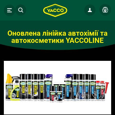
0
Оновлена лінійка автохімії та
автокосметики YACCOLINE