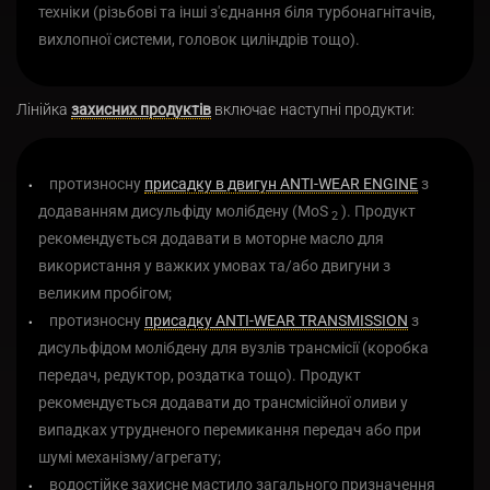
техніки (різьбові та інші з'єднання біля турбонагнітачів,
вихлопної системи, головок циліндрів тощо).
Лінійка
захисних продуктів
включає наступні продукти:
протизносну
присадку в двигун ANTI-WEAR ENGINE
з
додаванням дисульфіду молібдену (MoS
). Продукт
2
рекомендується додавати в моторне масло для
використання у важких умовах та/або двигуни з
великим пробігом;
протизносну
присадку ANTI-WEAR TRANSMISSION
з
дисульфідом молібдену для вузлів трансмісії (коробка
передач, редуктор, роздатка тощо). Продукт
рекомендується додавати до трансмісійної оливи у
випадках утрудненого перемикання передач або при
шумі механізму/агрегату;
водостійке захисне мастило загального призначення