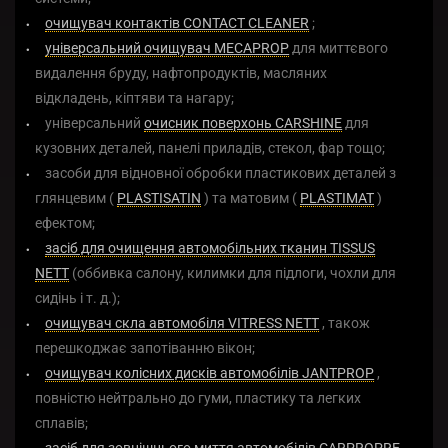
очищувач контактів CONTACT CLEANER
;
універсальний очищувач MECAPROP
для миттєвого
видалення бруду, нафтопродуктів, масляних
відкладень, кіптяви та нагару;
універсальний
очисник поверхонь CARSHINE
для
кузовних деталей, панелі приладів, стекол, фар тощо;
засоби для відновної обробки пластикових деталей з
глянцевим (
PLASTISATIN
) та матовим (
PLASTIMAT
)
ефектом;
засіб для очищення автомобільних тканин TISSUS
NETT
(оббивка салону, килимки для підлоги, чохли для
сидінь і т. д.);
очищувач скла автомобіля VITRESS NETT
, також
перешкоджає запотіванню вікон;
очищувач колісних дисків автомобілів JANTPROP
,
повністю нейтрально до гуми, пластику та легких
сплавів;