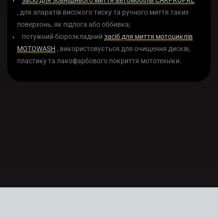
засіб для зовнішнього миття автомобілів CARPROPRE
, для апаратів високого тиску та ручного миття таких
поверхонь, як підлога або оббивка;
потужний біорозкладний
засіб для миття мотоциклів
MOTOWASH
, використовується для очищення дисків,
пластику та лакофарбового покриття мототехніки.