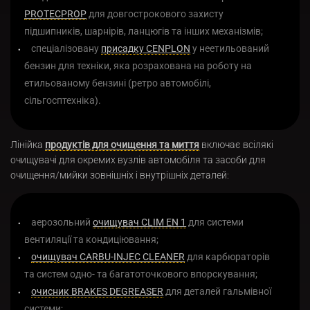
PROTECPROP
для довгострокового захисту
підшипників, шарнірів, ланцюгів та інших механізмів;
спеціалізовану
присадку CENPLON
у неетильований
бензин для техніки, яка розрахована на роботу на
етильованому бензині (ретро автомобілі,
сільгосптехніка).
Лінійка
продуктів для очищення та миття
включає всілякі
очищувачі для окремих вузлів автомобіля та засоби для
очищення/мийки зовнішніх і внутрішніх деталей:
аерозольний
очищувач CLIM EN 1
для системи
вентиляції та кондиціювання;
очищувач CARBU-INJEC CLEANER
для карбюраторів
та систем одно- та багатоточкового впорскування;
очисник BRAKES DEGREASER
для деталей гальмівної
системи;