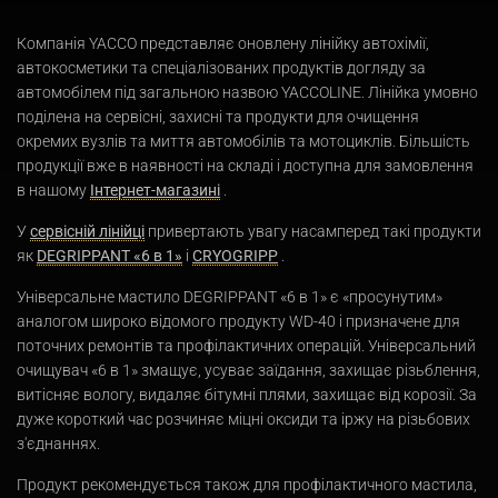
Компанія YACCO представляє оновлену лінійку автохімії,
автокосметики та спеціалізованих продуктів догляду за
автомобілем під загальною назвою YACCOLINE. Лінійка умовно
поділена на сервісні, захисні та продукти для очищення
окремих вузлів та миття автомобілів та мотоциклів. Більшість
продукції вже в наявності на складі і доступна для замовлення
в нашому
Інтернет-магазині
.
У
сервісній лінійці
привертають увагу насамперед такі продукти
як
DEGRIPPANT «6 в 1»
і
CRYOGRIPP
.
Універсальне мастило DEGRIPPANT «6 в 1» є «просунутим»
аналогом широко відомого продукту WD-40 і призначене для
поточних ремонтів та профілактичних операцій. Універсальний
очищувач «6 в 1» змащує, усуває заїдання, захищає різьблення,
витісняє вологу, видаляє бітумні плями, захищає від корозії. За
дуже короткий час розчиняє міцні оксиди та іржу на різьбових
з'єднаннях.
Продукт рекомендується також для профілактичного мастила,